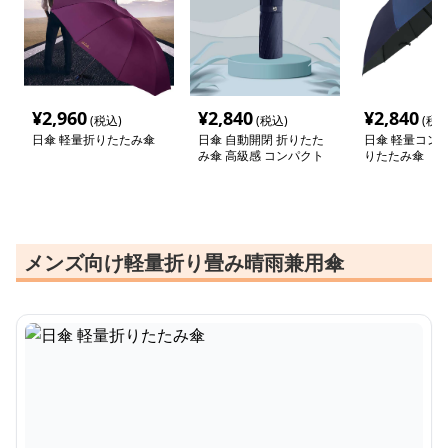
¥
2,960
¥
2,840
¥
2,840
(税込)
(税込)
(税込
日傘 軽量折りたたみ傘
日傘 自動開閉 折りたた
日傘 軽量コン
み傘 高級感 コンパクト
りたたみ傘
メンズ向け軽量折り畳み晴雨兼用傘