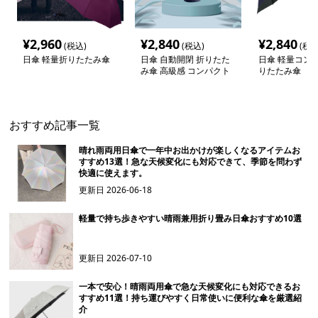
¥
2,960
¥
2,840
¥
2,840
(税込)
(税込)
(税込
日傘 軽量折りたたみ傘
日傘 自動開閉 折りたた
日傘 軽量コン
み傘 高級感 コンパクト
りたたみ傘
おすすめ記事一覧
晴れ雨両用日傘で一年中お出かけが楽しくなるアイテムお
すすめ13選！急な天候変化にも対応できて、季節を問わず
快適に使えます。
更新日
2026-06-18
軽量で持ち歩きやすい晴雨兼用折り畳み日傘おすすめ10選
更新日
2026-07-10
一本で安心！晴雨両用傘で急な天候変化にも対応できるお
すすめ11選！持ち運びやすく日常使いに便利な傘を厳選紹
介