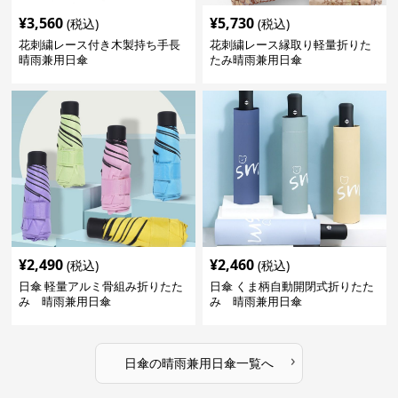
¥
3,560
¥
5,730
(税込)
(税込)
花刺繍レース付き木製持ち手長
花刺繍レース縁取り軽量折りた
晴雨兼用日傘
たみ晴雨兼用日傘
¥
2,490
¥
2,460
(税込)
(税込)
日傘 軽量アルミ骨組み折りたた
日傘 くま柄自動開閉式折りたた
み 晴雨兼用日傘
み 晴雨兼用日傘
›
日傘
の
晴雨兼用日傘
一覧へ